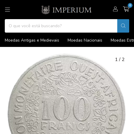
0
Moedas Antigas e Medievais
Moedas Nacionais
Moedas Estr
1
/
2