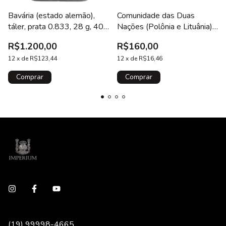
Bavária (estado alemão),
Comunidade das Duas
táler, prata 0.833, 28 g, 40
Nações (Polônia e Lituânia),
mm, Madonnentaler,
Sigismundo III, 3 polker
R$1.200,00
R$160,00
KM 563.1, certificada NGC
(1/24 thaler) 1622, prata,
12
x
de
R$123,44
1.1 g, 19.5 mm, KM# 41
12
x
de
R$16,46
(19) 99998-4665