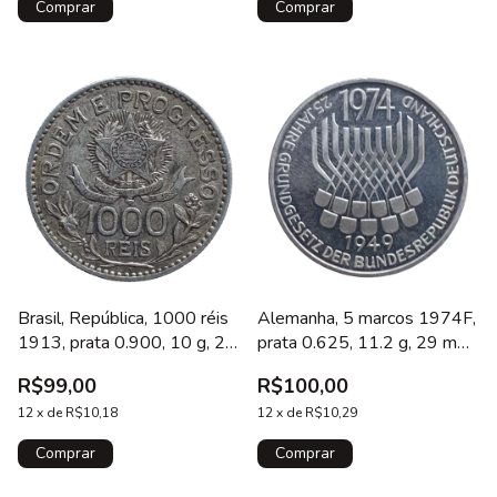
Brasil, República, 1000 réis
Alemanha, 5 marcos 1974F,
1913, prata 0.900, 10 g, 26
prata 0.625, 11.2 g, 29 mm,
mm, Estrelas Soltas, km#
25 anos da Constituição
R$99,00
R$100,00
513
Federal
12
x
de
R$10,18
12
x
de
R$10,29