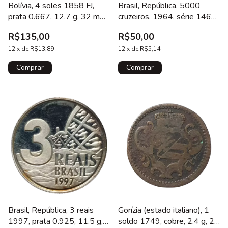
Bolívia, 4 soles 1858 FJ,
Brasil, República, 5000
prata 0.667, 12.7 g, 32 mm,
cruzeiros, 1964, série 1461,
cunhada em Potosí, km#
A114, 546.04, Tiradentes
R$135,00
R$50,00
130
12
x
de
R$13,89
12
x
de
R$5,14
Brasil, República, 3 reais
Gorízia (estado italiano), 1
1997, prata 0.925, 11.5 g,
soldo 1749, cobre, 2.4 g, 22