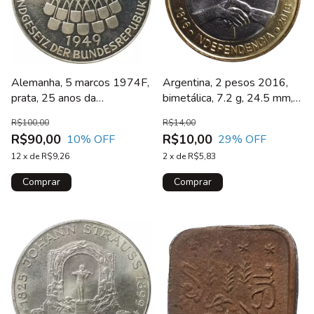
Alemanha, 5 marcos 1974F,
Argentina, 2 pesos 2016,
prata, 25 anos da
bimetálica, 7.2 g, 24.5 mm,
Constituição Federal
200 anos da independência,
R$100,00
R$14,00
KM# 184
R$90,00
R$10,00
10
% OFF
29
% OFF
12
x
de
R$9,26
2
x
de
R$5,83