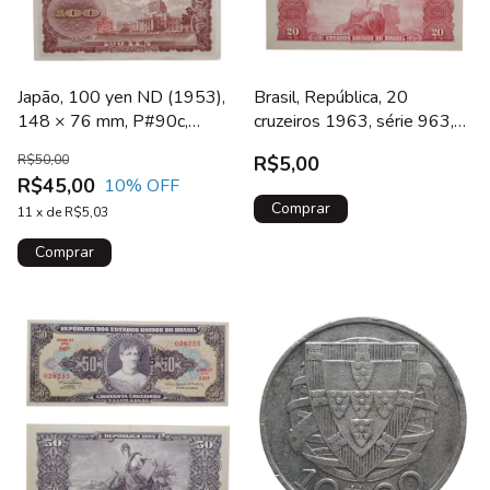
Japão, 100 yen ND (1953),
Brasil, República, 20
148 × 76 mm, P#90c,
cruzeiros 1963, série 963,
Taisuke Itagaki
B# 529.05
R$50,00
R$5,00
R$45,00
10
% OFF
11
x
de
R$5,03