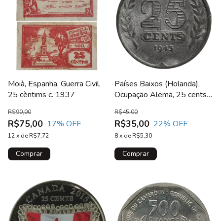
Moià, Espanha, Guerra Civil,
Países Baixos (Holanda),
25 cèntims c. 1937
Ocupação Alemã, 25 cents
1943, zinco, 5 g, 26 mm,
R$90,00
R$45,00
KM# 174
R$75,00
R$35,00
17
% OFF
22
% OFF
12
x
de
R$7,72
8
x
de
R$5,30