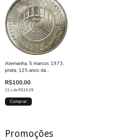
Alemanha, 5 marcos 1973,
prata, 125 anos da
assembléia nacional em
R$100,00
Frankfurt
12
x
de
R$10,29
Promoções