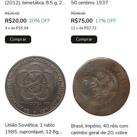
(2012), bimetálica, 8.5 g, 26
50 centims 1937
mm, KM# 459
R$25,00
R$90,00
R$20,00
R$75,00
20
% OFF
17
% OFF
4
x
de
R$5,94
12
x
de
R$7,72
União Soviética, 1 rublo
Brasil, Império, 40 réis com
1985, cuproníquel, 12.8g,
carimbo geral de 20, cobre