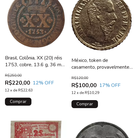
Brasil, Colônia, XX (20) réis
México, token de
1753, cobre, 13.6 g, 36 mm,
casamento, provavelmente
sem escudete
anos 1940/50, 0.5 g, ouro
R$250,00
R$120,00
12K, 10 mm
R$220,00
12
% OFF
R$100,00
17
% OFF
12
x
de
R$22,63
12
x
de
R$10,29