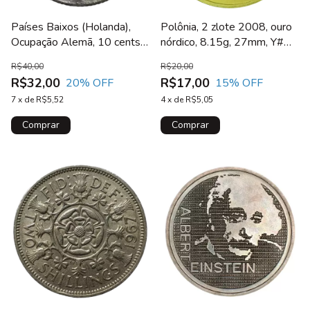
Polônia, 2 zlote 2008, ouro
Países Baixos (Holanda),
nórdico, 8.15g, 27mm, Y#
Ocupação Alemã, 10 cents
656, 450 anos dos correios
1943, zinco, 3.3 g, 22 mm,
R$20,00
R$40,00
KM# 173
R$17,00
R$32,00
15
% OFF
20
% OFF
4
x
de
R$5,05
7
x
de
R$5,52