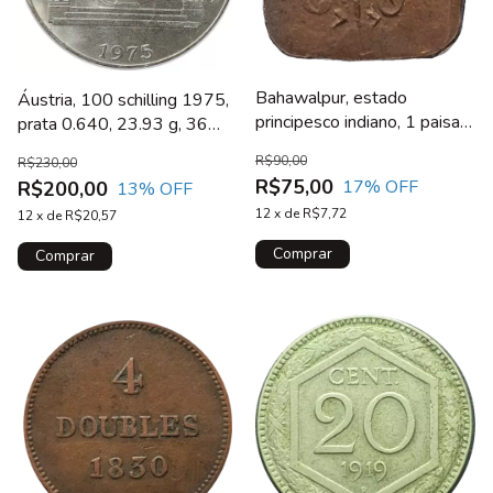
Bahawalpur, estado
Áustria, 100 schilling 1975,
principesco indiano, 1 paisa
prata 0.640, 23.93 g, 36
1924, cobre, 2.4 g, 16 mm
mm, 150 anos de
R$90,00
R$230,00
nascimento de Johann
R$75,00
17
% OFF
R$200,00
13
% OFF
Strauss
12
x
de
R$7,72
12
x
de
R$20,57