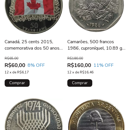
Canadá, 25 cents 2015,
Camarões, 500 francos
comemorativa dos 50 anos
1986, cuproníquel, 10.89 g,
da Maple Leaf (bandeira
30.04 mm, km# 23
R$65,00
R$180,00
canadense)
R$60,00
R$160,00
8
% OFF
11
% OFF
12
x
de
R$6,17
12
x
de
R$16,46