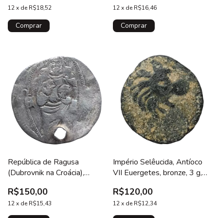
tem no Numista
12
x
de
R$18,52
N# 103222
12
x
de
R$16,46
República de Ragusa
Império Selêucida, Antíoco
(Dubrovnik na Croácia),
VII Euergetes, bronze, 3 g,
grosso, prata, 0.4 g, 16 mm,
15 mm, 139 a 130 aC,
R$150,00
R$120,00
1452-1556, Jesus Cristo /
cabeça de leão / clava,
São Brás, N# 74053, com
12
x
de
R$15,43
cunhada em Antioquia (Síria),
12
x
de
R$12,34
furo
N# 427277