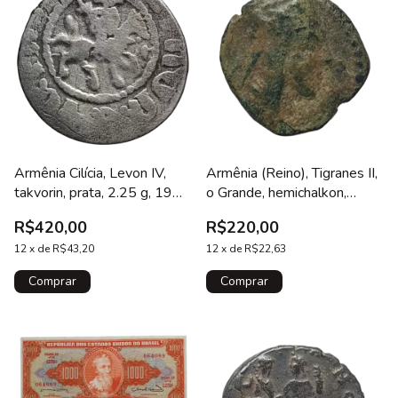
Armênia Cilícia, Levon IV,
Armênia (Reino), Tigranes II,
takvorin, prata, 2.25 g, 19
o Grande, hemichalkon,
mm, cunhada em Sis, 1320 a
bronze, 1.5 g, 14 mm, 80 a
R$420,00
R$220,00
1342 d.C.
68 aC, N#376015
12
x
de
R$43,20
12
x
de
R$22,63