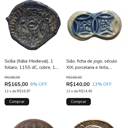
Sicília (Itália Medieval), 1
Sião, ficha de jogo, século
follaro, 1155 dC, cobre, 1.4
XIX, porcelana e tinta,
g, 14 mm, cunhada em
inscrições/garrafa
R$180,00
R$160,00
Messina
R$165,00
R$140,00
8
% OFF
13
% OFF
12
x
de
R$16,97
12
x
de
R$14,40