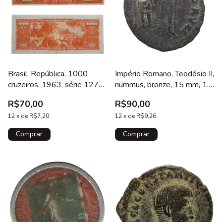
Brasil, República, 1000
Império Romano, Teodósio II,
cruzeiros, 1963, série 1278,
nummus, bronze, 15 mm, 1.7
A111, 545.04, Pedro
g, 408 a 423 dC, busto de
R$70,00
R$90,00
Álvares Cabral com pequeno
Honório / Teodósio e
furo
12
x
de
R$7,20
Honório
12
x
de
R$9,26