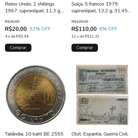
Suíça, 5 francos 1979,
Reino Unido, 2 shillings
cuproníquel, 13.2 g, 31.45
1967, cuproníquel, 11.3 g,
mm, km# 57, 100 anos do
28.5 mm, KM# 906
R$120,00
R$30,00
nascimento de Einstein
R$110,00
R$20,00
8
% OFF
33
% OFF
12
x
de
R$11,32
4
x
de
R$5,94
Tailândia, 10 baht BE 2555
Olot, Espanha, Guerra Civil,