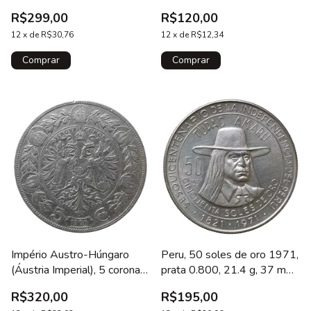
28 mm, comemorativa do
mm, km# 11, cunhada em
R$299,00
R$120,00
centenário de BH
Viena, Maria Teresa
12
x
de
R$30,76
12
x
de
R$12,34
Império Austro-Húngaro
Peru, 50 soles de oro 1971,
(Áustria Imperial), 5 corona
prata 0.800, 21.4 g, 37 mm,
1900, prata 0.900, 24 g, 36
km# 256, 150 anos da
R$320,00
R$195,00
mm, km# 2807
independência, Tupac Amaru