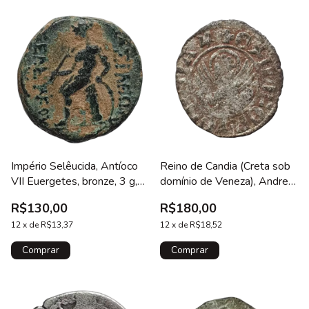
Império Selêucida, Antíoco
Reino de Candia (Creta sob
VII Euergetes, bronze, 3 g,
domínio de Veneza), Andrea
15 mm, 139 a 130 aC,
Contarini, tornesello, prata
R$130,00
R$180,00
cabeça de leão / clava,
baixa, 18 mm, 0.7 g, 1368 a
cunhada em Antioquia (Síria),
12
x
de
R$13,37
1382, N#114237
12
x
de
R$18,52
N# 427277