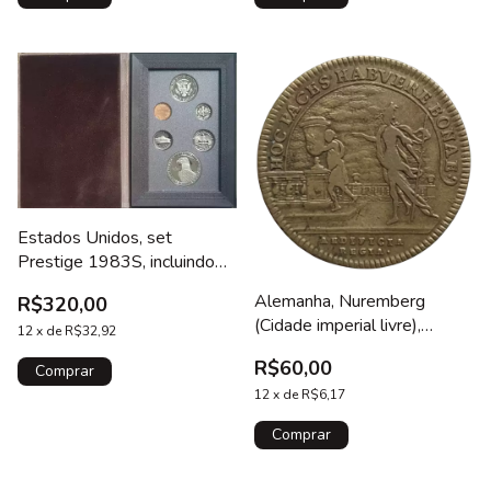
Estados Unidos, set
Prestige 1983S, incluindo
dólar de prata de 1983 das
Alemanha, Nuremberg
R$320,00
Olimpíadas de Los Angeles
(Cidade imperial livre),
1984
12
x
de
R$32,92
Rechenpfennig, latão,
R$60,00
ND(1698), 4.5 g, 25 mm,
N# 30119, lindíssima
12
x
de
R$6,17