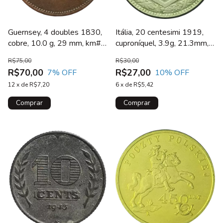
Itália, 20 centesimi 1919,
Guernsey, 4 doubles 1830,
cuproníquel, 3.9g, 21.3mm,
cobre, 10.0 g, 29 mm, km#
km# 58, Vittorio Emanuele II
2
R$30,00
R$75,00
R$27,00
R$70,00
10
% OFF
7
% OFF
6
x
de
R$5,42
12
x
de
R$7,20