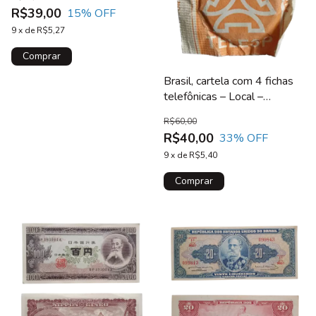
R$39,00
15
% OFF
9
x
de
R$5,27
Brasil, cartela com 4 fichas
telefônicas – Local –
TELESP
R$60,00
R$40,00
33
% OFF
9
x
de
R$5,40