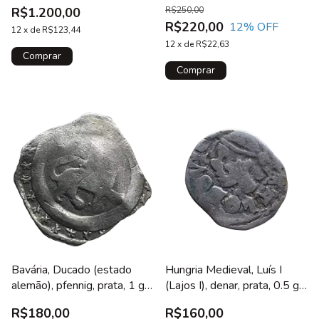
mm, Madonnentaler,
sem escudete
R$1.200,00
R$250,00
KM 563.1, certificada NGC
R$220,00
12
% OFF
12
x
de
R$123,44
12
x
de
R$22,63
Bavária, Ducado (estado
Hungria Medieval, Luís I
alemão), pfennig, prata, 1 g,
(Lajos I), denar, prata, 0.5 g,
20 mm, Ludwig I, 1183 -
13 mm, 1373 a 1382,
R$180,00
R$160,00
1231, leão / escudo, não
sarraceno / cruz patriarcal,