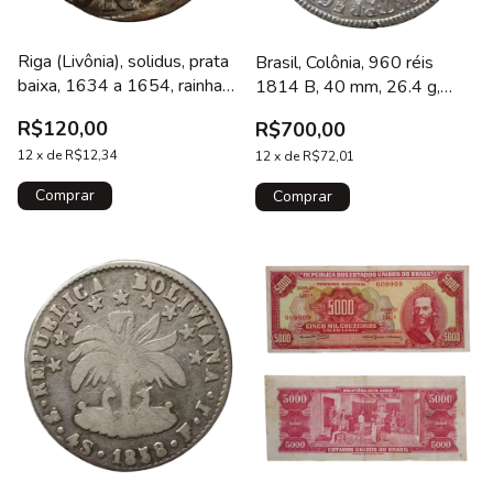
Riga (Livônia), solidus, prata
Brasil, Colônia, 960 réis
baixa, 1634 a 1654, rainha
1814 B, 40 mm, 26.4 g,
Cristina
sobre 8 reales colonial de
R$120,00
R$700,00
Fernando VII (provável
12
x
de
R$12,34
México 1808-1811),
12
x
de
R$72,01
Bentes 335.05.01