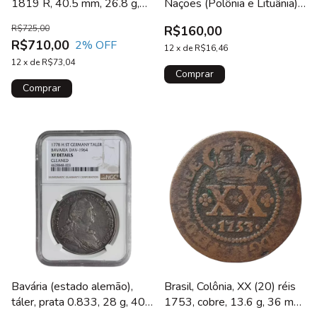
1819 R, 40.5 mm, 26.8 g,
Nações (Polônia e Lituânia),
sobre 8 reales colonial,
Sigismundo III, 3 polker
R$725,00
R$160,00
Bentes 387.02.01
(1/24 thaler) 1622, prata,
R$710,00
2
% OFF
1.1 g, 19.5 mm, KM# 41
12
x
de
R$16,46
12
x
de
R$73,04
Bavária (estado alemão),
Brasil, Colônia, XX (20) réis
táler, prata 0.833, 28 g, 40
1753, cobre, 13.6 g, 36 mm,