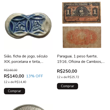
Sião, ficha de jogo, século
Paraguai, 1 peso fuerte,
XIX, porcelana e tinta,
1916, Oficina de Cambios,
inscrições/garrafa
ESCASSA, P# 138
R$160,00
R$250,00
R$140,00
13
% OFF
12
x
de
R$25,72
12
x
de
R$14,40