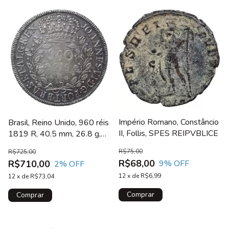
Império Romano, Constâncio
Brasil, Reino Unido, 960 réis
II, Follis, SPES REIPVBLICE
1819 R, 40.5 mm, 26.8 g,
sobre 8 reales colonial,
R$75,00
R$725,00
Bentes 387.02.01
R$68,00
R$710,00
9
% OFF
2
% OFF
12
x
de
R$6,99
12
x
de
R$73,04