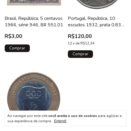
Brasil, República, 5 centavos
Portugal, República, 10
1966, série 946, B# 551.01
escudos 1932, prata 0.835,
12.5 g, 30 mm, km# 582,
R$3,00
R$120,00
linda!
12
x
de
R$12,34
Ao navegar por este site
você aceita o uso de cookies
para agilizar a
sua experiência de compra.
Entendi