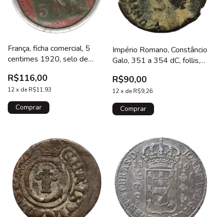
França, ficha comercial, 5
Império Romano, Constâncio
centimes 1920, selo de
Galo, 351 a 354 dC, follis,
papel em suporte de
FEL TEMP REPARATIO
R$116,00
R$90,00
alumínio, 33 mm, N# 10707
12
x
de
R$11,93
12
x
de
R$9,26