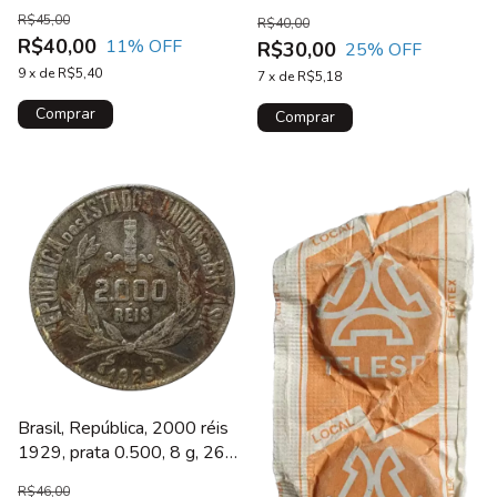
31 mm, Y# 199.1,
R$45,00
R$40,00
Comemorativa do 12o.
R$40,00
11
% OFF
R$30,00
25
% OFF
Festival Mundial da
9
x
de
R$5,40
Juventude
7
x
de
R$5,18
Brasil, República, 2000 réis
1929, prata 0.500, 8 g, 26
mm, km# 526, mocinha
R$46,00