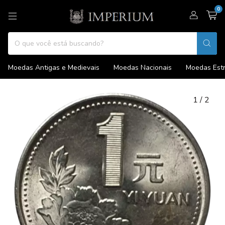
0
Moedas Antigas e Medievais
Moedas Nacionais
Moedas Estr
1
/
2