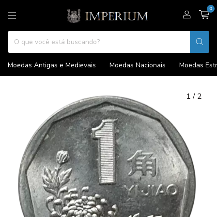
0
Moedas Antigas e Medievais
Moedas Nacionais
Moedas Estr
1
/
2