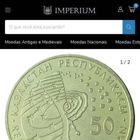
0
Moedas Antigas e Medievais
Moedas Nacionais
Moedas Estr
1
/
2