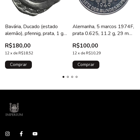
Bavária, Ducado (estado
Alemanha, 5 marcos 1974F,
alemão), pfennig, prata, 1 g,
prata 0.625, 11.2 g, 29 mm,
20 mm, Ludwig I, 1183 -
25 anos da Constituição
R$180,00
R$100,00
1231, leão / escudo, não
Federal
tem no Numista
12
x
de
R$18,52
12
x
de
R$10,29