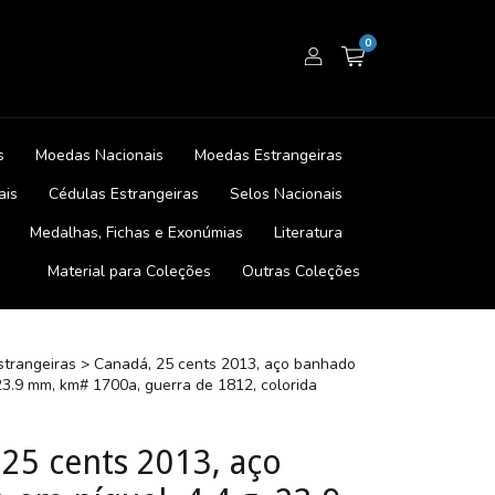
0
s
Moedas Nacionais
Moedas Estrangeiras
ais
Cédulas Estrangeiras
Selos Nacionais
Medalhas, Fichas e Exonúmias
Literatura
Material para Coleções
Outras Coleções
trangeiras
>
Canadá, 25 cents 2013, aço banhado
 23.9 mm, km# 1700a, guerra de 1812, colorida
 25 cents 2013, aço