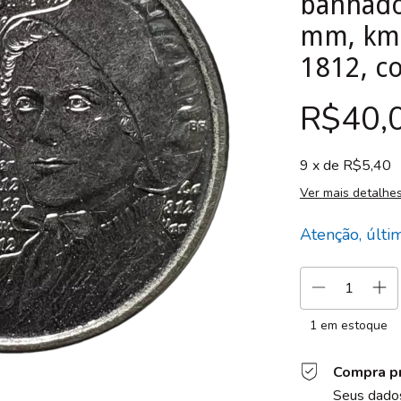
banhado 
mm, km#
1812, co
R$40,
9
x de
R$5,40
Ver mais detalhe
Atenção, últi
1
em estoque
Compra p
Seus dados