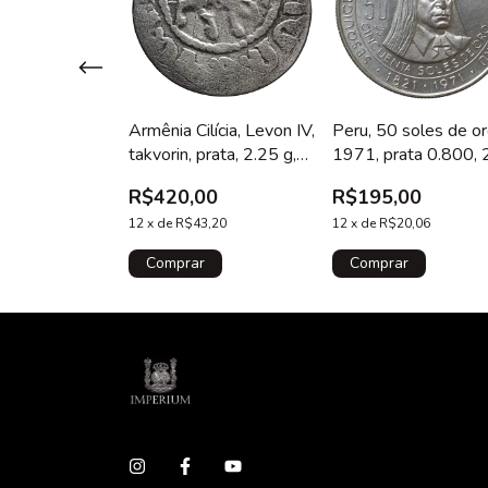
de das Duas
Armênia Cilícia, Levon IV,
Peru, 50 soles de o
olônia e
takvorin, prata, 2.25 g,
1971, prata 0.800, 
 Sigismundo III,
19 mm, cunhada em Sis,
g, 37 mm, km# 256,
00
R$420,00
R$195,00
1/24 thaler)
1320 a 1342 d.C.
150 anos da
a, 1.1 g, 19.5
6,46
12
x
de
R$43,20
independência, Tupa
12
x
de
R$20,06
 41
Amaru