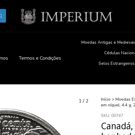
Moedas Antigas e Medievai
Cédulas Nacion
mos
Termos e Condições
Selos Estrangeiros
Início
>
Moedas Es
1
/
2
em níquel, 4.4 g,
SKU:
00747
Canadá,