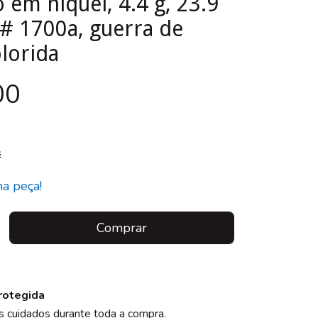
em níquel, 4.4 g, 23.9
 1700a, guerra de
lorida
00
s
ma peça!
rotegida
 cuidados durante toda a compra.