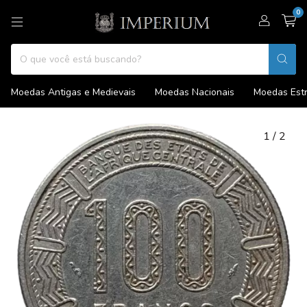
0
Moedas Antigas e Medievais
Moedas Nacionais
Moedas Estr
1
/
2