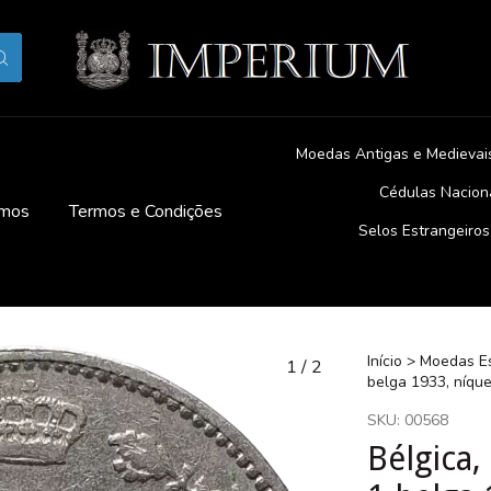
Moedas Antigas e Medievai
Cédulas Nacion
mos
Termos e Condições
Selos Estrangeiros
Início
>
Moedas Es
1
/
2
belga 1933, níque
SKU:
00568
Bélgica, 