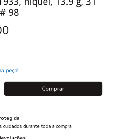
1933, níquel, 13.9 g, 31
# 98
00
s
ma peça!
rotegida
 cuidados durante toda a compra.
devoluções