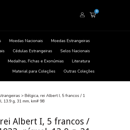
0
s
Moedas Nacionais
Moedas Estrangeiras
ais
Cédulas Estrangeiras
Selos Nacionais
Medalhas, Fichas e Exonúmias
Literatura
Material para Coleções
Outras Coleções
trangeiras
>
Bélgica, rei Albert I, 5 francos / 1
l, 13.9 g, 31 mm, km# 98
rei Albert I, 5 francos /