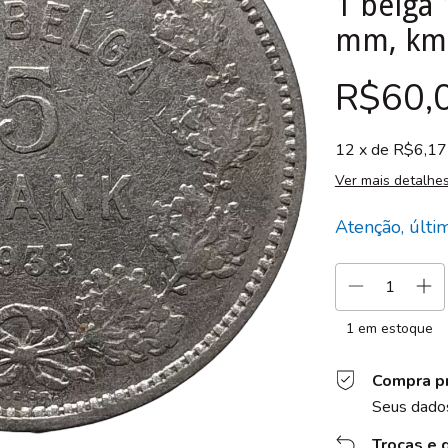
1 belga 
mm, km
R$60,
12
x de
R$6,17
Ver mais detalhe
Atenção, últi
1
em estoque
Compra p
Seus dados
Trocas e 