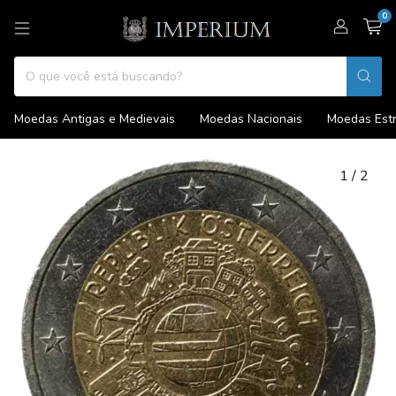
0
Moedas Antigas e Medievais
Moedas Nacionais
Moedas Estr
1
/
2