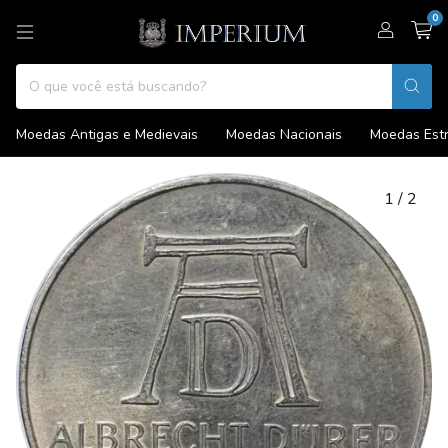
0
Moedas Antigas e Medievais
Moedas Nacionais
Moedas Estr
1
/
2