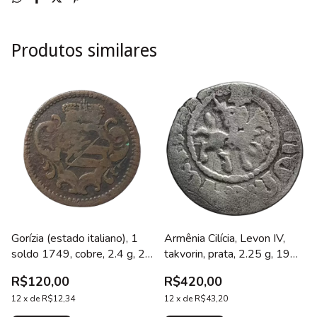
Produtos similares
Gorízia (estado italiano), 1
Armênia Cilícia, Levon IV,
soldo 1749, cobre, 2.4 g, 22
takvorin, prata, 2.25 g, 19
mm, km# 11, cunhada em
mm, cunhada em Sis, 1320 a
R$120,00
R$420,00
Viena, Maria Teresa
1342 d.C.
12
x
de
R$12,34
12
x
de
R$43,20