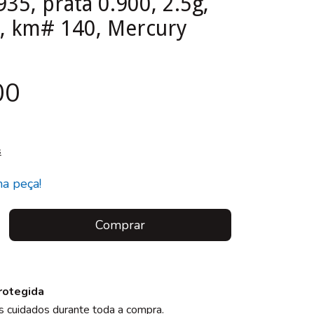
935, prata 0.900, 2.5g,
 km# 140, Mercury
00
s
ma peça!
rotegida
 cuidados durante toda a compra.