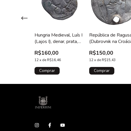
de das Duas
Hungria Medieval, Luís I
República de Ragus
olônia e
(Lajos I), denar, prata,
(Dubrovnik na Croáci
 Sigismundo III,
0.5 g, 13 mm, 1373 a
grosso, prata, 0.4 g,
00
R$160,00
R$150,00
1/24 thaler)
1382, sarraceno / cruz
mm, 1452-1556, Je
a, 1.1 g, 19.5
6,46
patriarcal, N# 103222
12
x
de
R$16,46
Cristo / São Brás, N
12
x
de
R$15,43
 41
74053, com furo