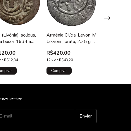
 (Livônia), solidus,
Armênia Cilícia, Levon IV,
Peru, 50 soles
a baixa, 1634 a
takvorin, prata, 2.25 g,
1971, prata 0
, rainha Cristina
19 mm, cunhada em Sis,
g, 37 mm, km#
120,00
R$420,00
R$195,00
1320 a 1342 d.C.
150 anos da
de
R$12,34
12
x
de
R$43,20
independência
12
x
de
R$20,06
Amaru
ewsletter