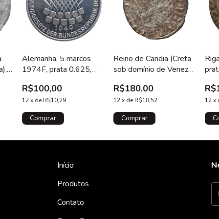
Riga
a
Alemanha, 5 marcos
Reino de Candia (Creta
prat
a),
1974F, prata 0.625,
sob domínio de Veneza),
1654
 16
11.2 g, 29 mm, 25 anos
Andrea Contarini,
R$
R$100,00
R$180,00
sus
da Constituição Federal
tornesello, prata baixa,
12
x
#
12
x
de
R$10,29
18 mm, 0.7 g, 1368 a
12
x
de
R$18,52
1382, N#114237
Início
N
Produtos
Contato