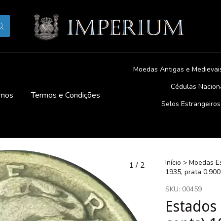
Moedas Antigas e Medievai
Cédulas Nacion
mos
Termos e Condições
Selos Estrangeiros
Início
>
Moedas Es
1
/
2
1935, prata 0.900
SKU:
00459
Estados