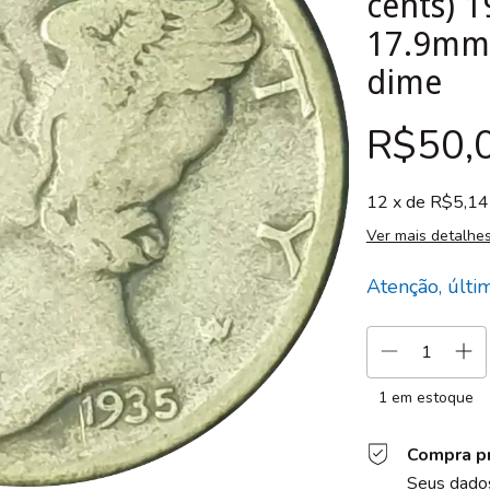
cents) 1
17.9mm,
dime
R$50,
12
x de
R$5,14
Ver mais detalhe
Atenção, últi
1
em estoque
Compra p
Seus dados