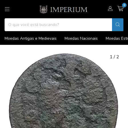
0
Moedas Antigas e Medievais
Moedas Nacionais
Moedas Estr
1
/
2