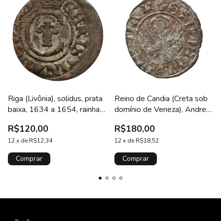
Riga (Livônia), solidus, prata
Reino de Candia (Creta sob
baixa, 1634 a 1654, rainha
domínio de Veneza), Andrea
Cristina
Contarini, tornesello, prata
R$120,00
R$180,00
baixa, 18 mm, 0.7 g, 1368 a
12
x
de
R$12,34
1382, N#114237
12
x
de
R$18,52