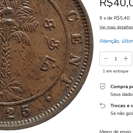
R$40,
9
x de
R$5,40
Ver mais detalhe
Atenção, últi
1
em estoque
Compra p
Seus dados
Trocas e 
Se não gos
Entregas para o 
Meios de envio