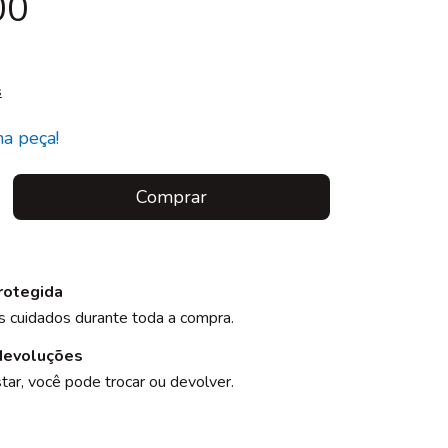
00
s
ma peça!
rotegida
 cuidados durante toda a compra.
devoluções
tar, você pode trocar ou devolver.
CEP:
Alterar CEP