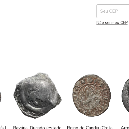
Não sei meu CEP
ís I
Bavária, Ducado (estado
Reino de Candia (Creta
Armê