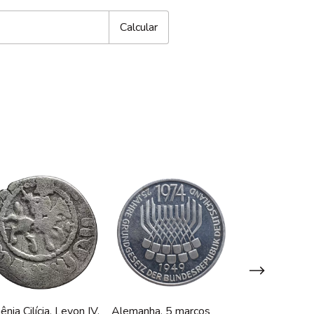
Calcular
nia Cilícia, Levon IV,
Alemanha, 5 marcos
Império Austr