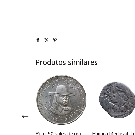
Produtos similares
 de Ragusa
Peru, 50 soles de oro
Hungria Medieval, Lu