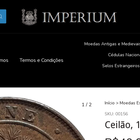
Moedas Antigas e Medievai
Cédulas Nacion
mos
Termos e Condições
Selos Estrangeiros
Início
>
Moedas Es
1
/
2
SKU:
00156
Ceilão, 