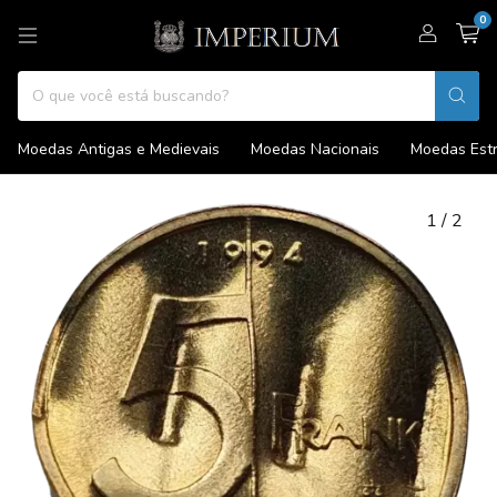
0
Moedas Antigas e Medievais
Moedas Nacionais
Moedas Estr
1
/
2