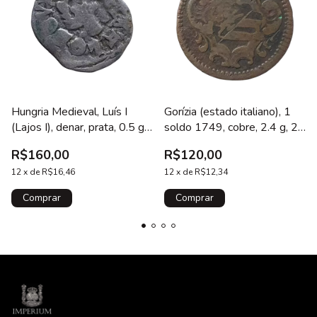
Hungria Medieval, Luís I
Gorízia (estado italiano), 1
(Lajos I), denar, prata, 0.5 g,
soldo 1749, cobre, 2.4 g, 22
13 mm, 1373 a 1382,
mm, km# 11, cunhada em
R$160,00
R$120,00
sarraceno / cruz patriarcal,
Viena, Maria Teresa
N# 103222
12
x
de
R$16,46
12
x
de
R$12,34