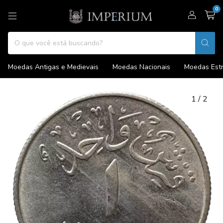
0
Moedas Antigas e Medievais
Moedas Nacionais
Moedas Estr
1
/
2