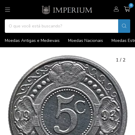
0
Moedas Antigas e Medievais
Moedas Nacionais
Moedas Estr
1
/
2