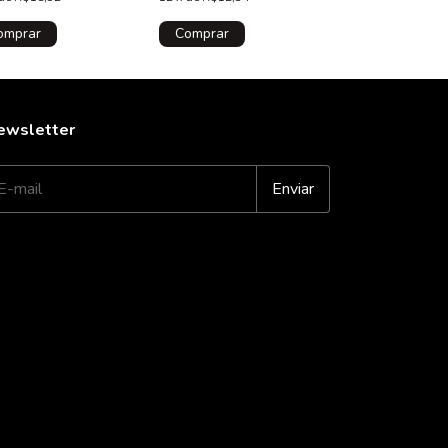
ista
mm, KM# 41
ewsletter