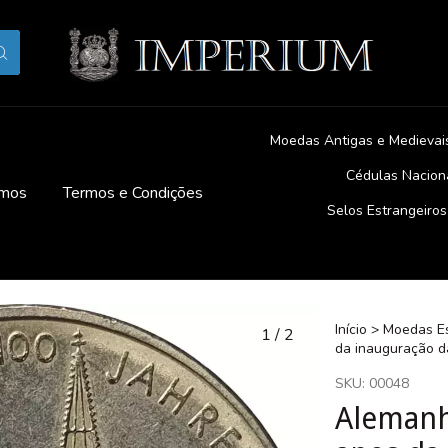
Moedas Antigas e Medievai
Cédulas Nacion
mos
Termos e Condições
Selos Estrangeiros
Início
>
Moedas Es
1
/
2
da inauguração d
SKU:
00048
Alemanh