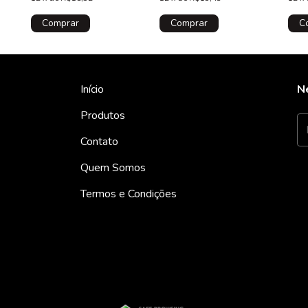
1382, N#114237
74053, com furo
Num
Início
N
Produtos
Contato
Quem Somos
Termos e Condições