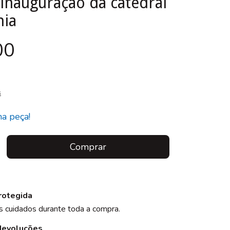
inauguração da catedral
nia
00
s
ma peça!
rotegida
 cuidados durante toda a compra.
devoluções