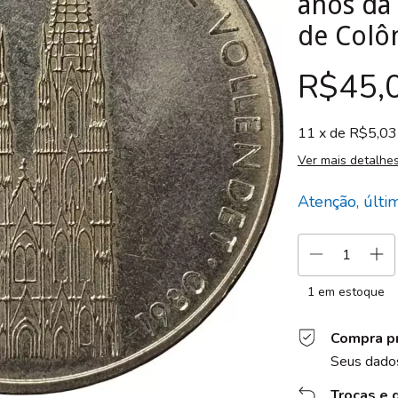
anos da 
de Colô
R$45,
11
x de
R$5,03
Ver mais detalhe
Atenção, últi
1
em estoque
Compra p
Seus dados
Trocas e 