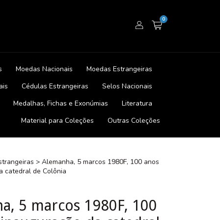
0
s
Moedas Nacionais
Moedas Estrangeiras
ais
Cédulas Estrangeiras
Selos Nacionais
Medalhas, Fichas e Exonúmias
Literatura
Material para Coleções
Outras Coleções
trangeiras
>
Alemanha, 5 marcos 1980F, 100 anos
a catedral de Colônia
a, 5 marcos 1980F, 100