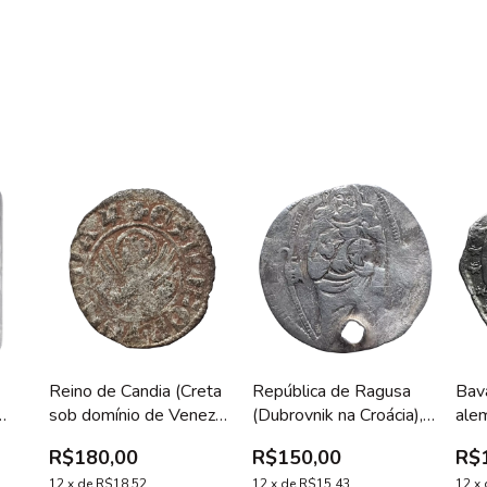
Reino de Candia (Creta
República de Ragusa
Bav
sob domínio de Veneza),
(Dubrovnik na Croácia),
alem
,
Andrea Contarini,
grosso, prata, 0.4 g, 16
1 g,
R$180,00
R$150,00
R$
tornesello, prata baixa,
mm, 1452-1556, Jesus
118
a
18 mm, 0.7 g, 1368 a
12
x
de
R$18,52
Cristo / São Brás, N#
12
x
de
R$15,43
esc
12
x