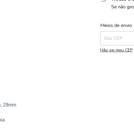
Se não gos
Entregas para o 
Meios de envio
Não sei meu CEP
 g, 29mm
nia